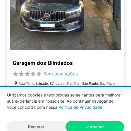
Garagem dos Blindados
Sem avaliações
Rua Plínio Salgado, 37, Jardim Peri Peri, São Paulo, São Paulo,
05537-080, Brasil
Utilizamos cookies e tecnologias semelhantes para melhorar
Aberto agora
:
sua experiência em nosso site. Ao continuar navegando,
AUTOMOTIVOS
você concorda com nossa
Política de Privacidade
.
Aquy 2026 © Todos os direitos
Recusar
✓ Aceitar
reservados.