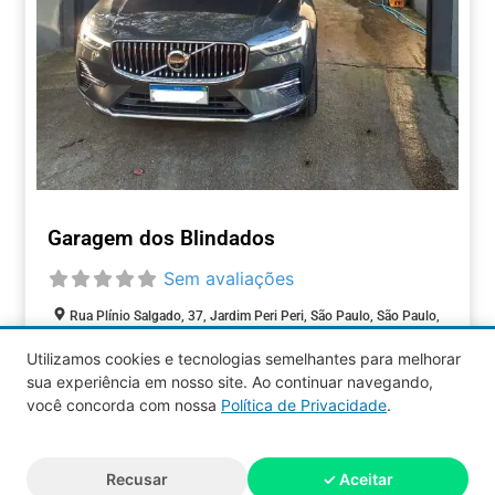
Garagem dos Blindados
Sem avaliações
Rua Plínio Salgado, 37, Jardim Peri Peri, São Paulo, São Paulo,
05537-080, Brasil
Utilizamos cookies e tecnologias semelhantes para melhorar
Fechado agora
:
sua experiência em nosso site. Ao continuar navegando,
AUTOMOTIVOS
você concorda com nossa
Política de Privacidade
.
Aquy 2026 © Todos os direitos
Recusar
✓ Aceitar
reservados.