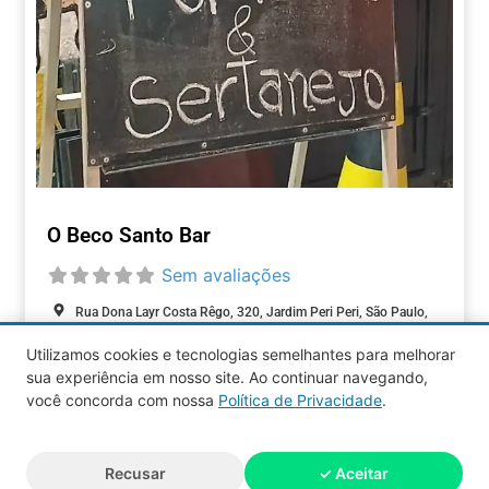
O Beco Santo Bar
Sem avaliações
Rua Dona Layr Costa Rêgo, 320, Jardim Peri Peri, São Paulo,
São Paulo, 05537-010, Brasil
Utilizamos cookies e tecnologias semelhantes para melhorar
Closed today
:
sua experiência em nosso site. Ao continuar navegando,
ALIMENTAÇÃO
você concorda com nossa
Política de Privacidade
.
Aquy 2026 © Todos os direitos
Recusar
✓ Aceitar
reservados.