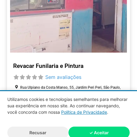
Revacar Funilaria e Pintura
Sem avaliações
Rua Ulpiano da Costa Manso, 55, Jardim Peri Peri, São Paulo,
São Paulo, 05537-000, Brasil
Utilizamos cookies e tecnologias semelhantes para melhorar
Aberto agora
:
sua experiência em nosso site. Ao continuar navegando,
AUTOMOTIVOS
você concorda com nossa
Política de Privacidade
.
Aquy 2026 © Todos os direitos
Recusar
✓ Aceitar
reservados.