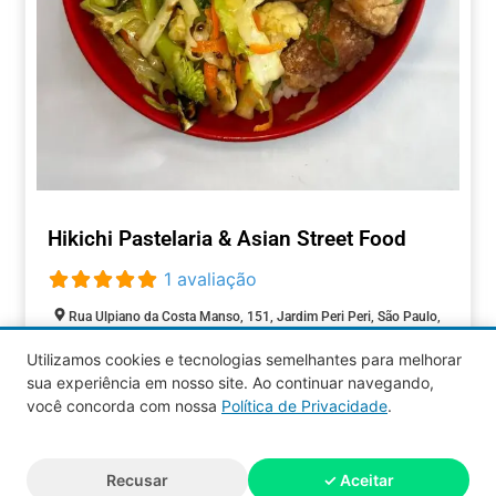
Hikichi Pastelaria & Asian Street Food
1 avaliação
Rua Ulpiano da Costa Manso, 151, Jardim Peri Peri, São Paulo,
São Paulo, 05538000, Brasil
Utilizamos cookies e tecnologias semelhantes para melhorar
Fechado agora
:
sua experiência em nosso site. Ao continuar navegando,
ALIMENTAÇÃO
você concorda com nossa
Política de Privacidade
.
Aquy 2026 © Todos os direitos
Recusar
✓ Aceitar
reservados.