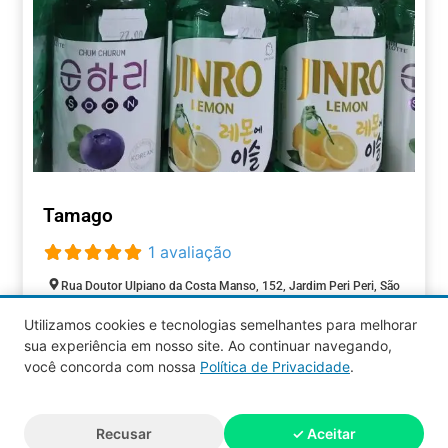
Tamago
1 avaliação
Rua Doutor Ulpiano da Costa Manso, 152, Jardim Peri Peri, São
Paulo, São Paulo, 05537-000, Brasil
Utilizamos cookies e tecnologias semelhantes para melhorar
Aberto agora
:
sua experiência em nosso site. Ao continuar navegando,
COMÉRCIOS
você concorda com nossa
Política de Privacidade
.
Aquy 2026 © Todos os direitos
Recusar
✓ Aceitar
reservados.