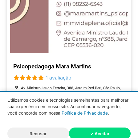
Psicopedagoga Mara Martins
1 avaliação
Av. Ministro Laudo Ferreira, 388, Jardim Peri Peri, São Paulo,
São Paulo, 05537-000, Brasil
Utilizamos cookies e tecnologias semelhantes para melhorar
Fechado agora
:
sua experiência em nosso site. Ao continuar navegando,
EDUCAÇÃO
você concorda com nossa
Política de Privacidade
.
Aquy 2026 © Todos os direitos
Recusar
✓ Aceitar
reservados.