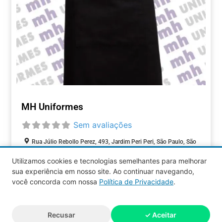
MH Uniformes
Sem avaliações
Rua Júlio Rebollo Perez, 493, Jardim Peri Peri, São Paulo, São
Paulo, 05537-000, Brasil
Utilizamos cookies e tecnologias semelhantes para melhorar
sua experiência em nosso site. Ao continuar navegando,
COMÉRCIOS
você concorda com nossa
Política de Privacidade
.
Aquy 2026 © Todos os direitos
Recusar
✓ Aceitar
reservados.