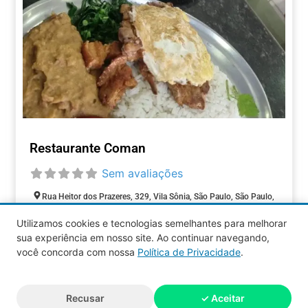
Restaurante Coman
Sem avaliações
Rua Heitor dos Prazeres, 329, Vila Sônia, São Paulo, São Paulo,
05522-020, Brasil
Utilizamos cookies e tecnologias semelhantes para melhorar
sua experiência em nosso site. Ao continuar navegando,
ALIMENTAÇÃO
você concorda com nossa
Política de Privacidade
.
Aquy 2026 © Todos os direitos
Recusar
✓ Aceitar
reservados.