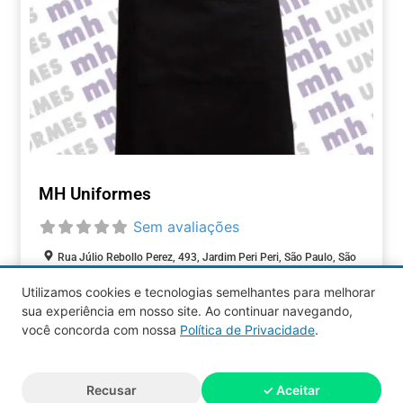
MH Uniformes
Sem avaliações
Rua Júlio Rebollo Perez, 493, Jardim Peri Peri, São Paulo, São
Paulo, 05537-000, Brasil
Utilizamos cookies e tecnologias semelhantes para melhorar
sua experiência em nosso site. Ao continuar navegando,
COMÉRCIOS
você concorda com nossa
Política de Privacidade
.
Aquy 2026 © Todos os direitos
Recusar
✓ Aceitar
reservados.