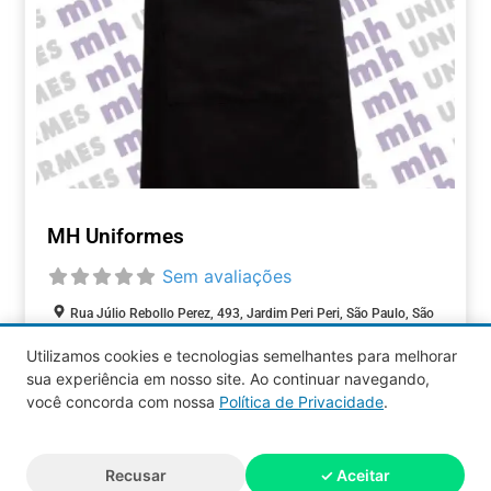
MH Uniformes
Sem avaliações
Rua Júlio Rebollo Perez, 493, Jardim Peri Peri, São Paulo, São
Paulo, 05537-000, Brasil
Utilizamos cookies e tecnologias semelhantes para melhorar
sua experiência em nosso site. Ao continuar navegando,
COMÉRCIOS
você concorda com nossa
Política de Privacidade
.
Aquy 2026 © Todos os direitos
Recusar
✓ Aceitar
reservados.