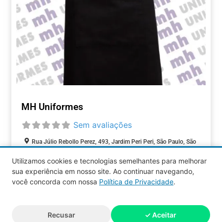
MH Uniformes
Sem avaliações
Rua Júlio Rebollo Perez, 493, Jardim Peri Peri, São Paulo, São
Paulo, 05537-000, Brasil
Utilizamos cookies e tecnologias semelhantes para melhorar
sua experiência em nosso site. Ao continuar navegando,
COMÉRCIOS
você concorda com nossa
Política de Privacidade
.
Aquy 2026 © Todos os direitos
Recusar
✓ Aceitar
reservados.