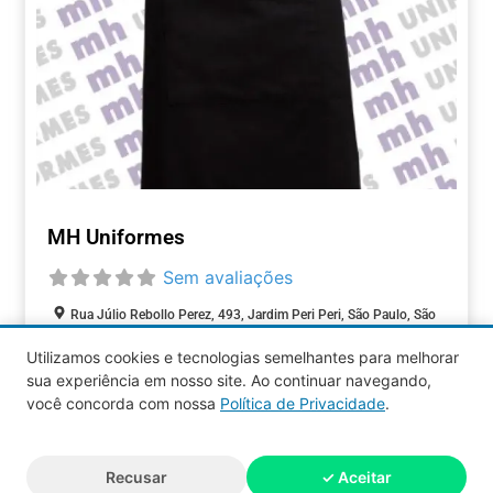
MH Uniformes
Sem avaliações
Rua Júlio Rebollo Perez, 493, Jardim Peri Peri, São Paulo, São
Paulo, 05537-000, Brasil
Utilizamos cookies e tecnologias semelhantes para melhorar
sua experiência em nosso site. Ao continuar navegando,
COMÉRCIOS
você concorda com nossa
Política de Privacidade
.
Aquy 2026 © Todos os direitos
Recusar
✓ Aceitar
reservados.