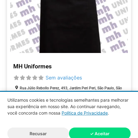
MH Uniformes
Sem avaliações
Rua Júlio Rebollo Perez, 493, Jardim Peri Peri, São Paulo, São
Paulo, 05537-000, Brasil
Utilizamos cookies e tecnologias semelhantes para melhorar
sua experiência em nosso site. Ao continuar navegando,
COMÉRCIOS
você concorda com nossa
Política de Privacidade
.
Aquy 2026 © Todos os direitos
Recusar
✓ Aceitar
reservados.