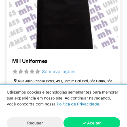
MH Uniformes
Sem avaliações
Rua Júlio Rebollo Perez, 493, Jardim Peri Peri, São Paulo, São
Paulo, 05537-000, Brasil
Utilizamos cookies e tecnologias semelhantes para melhorar
sua experiência em nosso site. Ao continuar navegando,
COMÉRCIOS
você concorda com nossa
Política de Privacidade
.
Aquy 2026 © Todos os direitos
Recusar
✓ Aceitar
reservados.