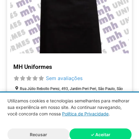
MH Uniformes
Sem avaliações
Rua Júlio Rebollo Perez, 493, Jardim Peri Peri, São Paulo, São
Paulo, 05537-000, Brasil
Utilizamos cookies e tecnologias semelhantes para melhorar
sua experiência em nosso site. Ao continuar navegando,
COMÉRCIOS
você concorda com nossa
Política de Privacidade
.
Aquy 2026 © Todos os direitos
Recusar
✓ Aceitar
reservados.