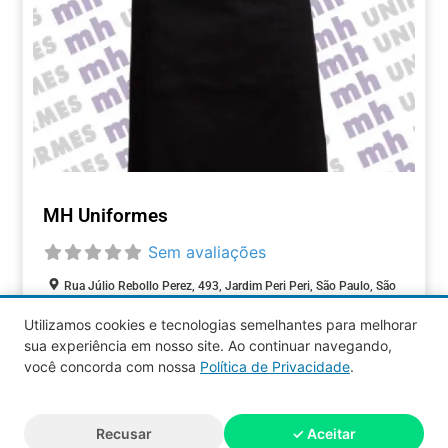
MH Uniformes
Sem avaliações
Rua Júlio Rebollo Perez, 493, Jardim Peri Peri, São Paulo, São
Paulo, 05537-000, Brasil
Utilizamos cookies e tecnologias semelhantes para melhorar
sua experiência em nosso site. Ao continuar navegando,
COMÉRCIOS
você concorda com nossa
Política de Privacidade
.
Aquy 2026 © Todos os direitos
Recusar
✓ Aceitar
reservados.