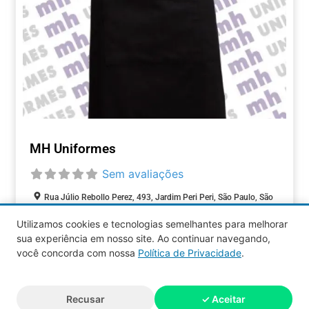
MH Uniformes
Sem avaliações
Rua Júlio Rebollo Perez, 493, Jardim Peri Peri, São Paulo, São
Paulo, 05537-000, Brasil
Utilizamos cookies e tecnologias semelhantes para melhorar
sua experiência em nosso site. Ao continuar navegando,
COMÉRCIOS
você concorda com nossa
Política de Privacidade
.
Aquy 2026 © Todos os direitos
Recusar
✓ Aceitar
reservados.