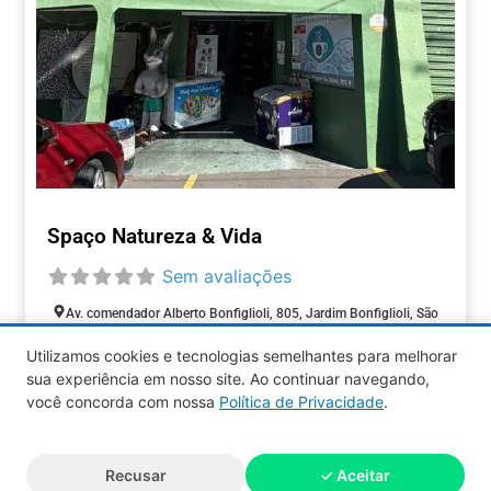
Spaço Natureza & Vida
Sem avaliações
Av. comendador Alberto Bonfiglioli, 805, Jardim Bonfiglioli, São
Paulo, São Paulo, 05593-000, Brasil
Utilizamos cookies e tecnologias semelhantes para melhorar
Aberto agora
:
sua experiência em nosso site. Ao continuar navegando,
COMÉRCIOS
você concorda com nossa
Política de Privacidade
.
Aquy 2026 © Todos os direitos
Recusar
✓ Aceitar
reservados.