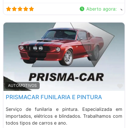
Aberto agora
:
M
AUTOMOTIVOS
PRISMACAR FUNILARIA E PINTURA
Serviço de funilaria e pintura. Especializada em
importados, elétricos e blindados. Trabalhamos com
todos tipos de carros e ano.