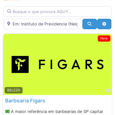
EVENTOS
Busque o que procura AQUY…
FITNESS / BEM-ESTAR
IMÓVEIS
Bairro
Pesquisar
Adva
SAÚDE
SERVIÇOS
New
TECNOLOGIA
TRANSPORTE & LOGÍSTICA
M
BELEZA
Barbearia Figars
A maior referência em barbearias de SP capital