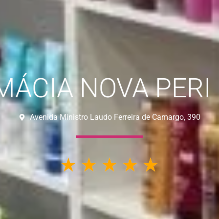
MÁCIA NOVA PERI 
Avenida Ministro Laudo Ferreira de Camargo, 390
☆
☆
☆
☆
☆