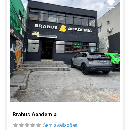
Marca
Brabus Academia
Sem avaliações