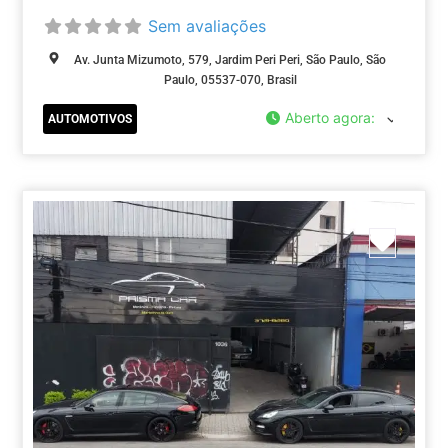
Sem avaliações
Av. Junta Mizumoto, 579, Jardim Peri Peri, São Paulo, São
Paulo, 05537-070, Brasil
Aberto agora
:
AUTOMOTIVOS
Marca