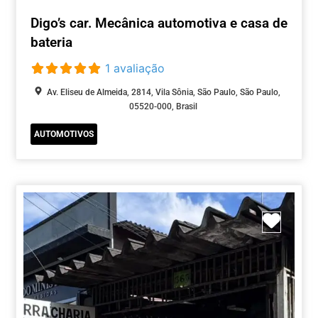
Digo’s car. Mecânica automotiva e casa de
bateria
1 avaliação
Av. Eliseu de Almeida, 2814, Vila Sônia, São Paulo, São Paulo,
05520-000, Brasil
AUTOMOTIVOS
Marca