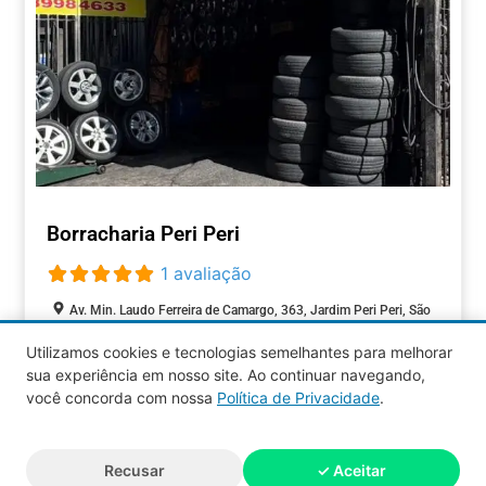
Borracharia Peri Peri
1 avaliação
Av. Min. Laudo Ferreira de Camargo, 363, Jardim Peri Peri, São
Paulo, São Paulo, 05513-400, Brasil
Utilizamos cookies e tecnologias semelhantes para melhorar
Fechado agora
:
sua experiência em nosso site. Ao continuar navegando,
AUTOMOTIVOS
você concorda com nossa
Política de Privacidade
.
Aquy 2026 © Todos os direitos
Recusar
✓ Aceitar
reservados.