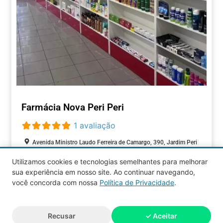
Farmácia Nova Peri Peri
1 avaliação
Avenida Ministro Laudo Ferreira de Camargo, 390, Jardim Peri
Peri, São Paulo, São Paulo, 05537-000, Brasil
Utilizamos cookies e tecnologias semelhantes para melhorar
Fechado agora
:
sua experiência em nosso site. Ao continuar navegando,
SAÚDE
você concorda com nossa
Política de Privacidade
.
Aquy 2026 © Todos os direitos
Recusar
✓ Aceitar
reservados.