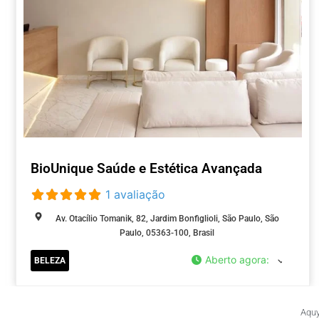
BioUnique Saúde e Estética Avançada
1 avaliação
Av. Otacílio Tomanik, 82, Jardim Bonfiglioli, São Paulo, São
Paulo, 05363-100, Brasil
Aberto agora
:
BELEZA
Aquy