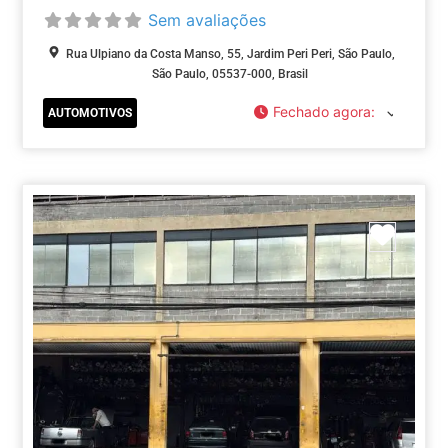
Sem avaliações
Rua Ulpiano da Costa Manso, 55, Jardim Peri Peri, São Paulo,
São Paulo, 05537-000, Brasil
Fechado agora
:
AUTOMOTIVOS
Marca