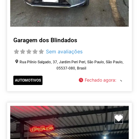
Garagem dos Blindados
Sem avaliações
Rua Plínio Salgado, 37, Jardim Peri Peri, São Paulo, São Paulo,
05537-080, Brasil
Fechado agora
:
AUTOMOTIVOS
Marca