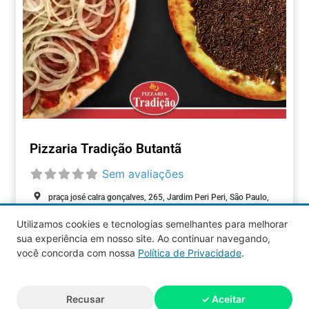
Pizzaria Tradição Butantã
Sem avaliações
praça josé calra gonçalves, 265, Jardim Peri Peri, São Paulo,
São Paulo, 05038-090, Brasil
Utilizamos cookies e tecnologias semelhantes para melhorar
sua experiência em nosso site. Ao continuar navegando,
ALIMENTAÇÃO
você concorda com nossa
Política de Privacidade
.
Aquy 2026 © Todos os direitos
Recusar
✓ Aceitar
reservados.