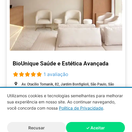
BioUnique Saúde e Estética Avançada
1 avaliação
Av. Otacílio Tomanik, 82, Jardim Bonfiglioli, São Paulo, São
Paulo, 05363-100, Brasil
Utilizamos cookies e tecnologias semelhantes para melhorar
Aberto agora
:
sua experiência em nosso site. Ao continuar navegando,
BELEZA
você concorda com nossa
Política de Privacidade
.
Aquy 2026 © Todos os direitos
Recusar
✓ Aceitar
reservados.