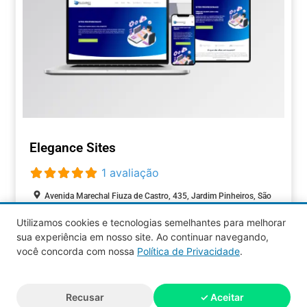
Elegance Sites
1 avaliação
Avenida Marechal Fiuza de Castro, 435, Jardim Pinheiros, São
Paulo, São Paulo, 05596-900, Brasil
Utilizamos cookies e tecnologias semelhantes para melhorar
Aberto agora
:
sua experiência em nosso site. Ao continuar navegando,
TECNOLOGIA
você concorda com nossa
Política de Privacidade
.
Aquy 2026 © Todos os direitos
Recusar
✓ Aceitar
reservados.