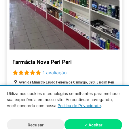
Farmácia Nova Peri Peri
1 avaliação
Avenida Ministro Laudo Ferreira de Camargo, 390, Jardim Peri
Peri, São Paulo, São Paulo, 05537-000, Brasil
Utilizamos cookies e tecnologias semelhantes para melhorar
Aberto agora
:
sua experiência em nosso site. Ao continuar navegando,
SAÚDE
você concorda com nossa
Política de Privacidade
.
Aquy 2026 © Todos os direitos
Recusar
✓ Aceitar
reservados.