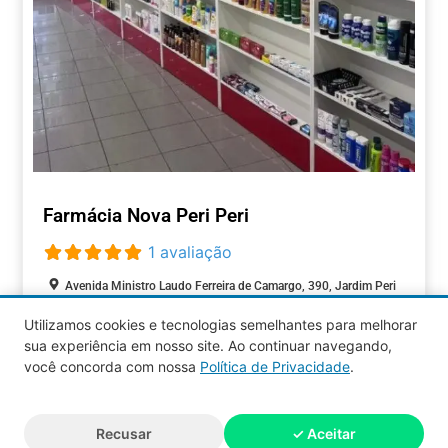
Farmácia Nova Peri Peri
1 avaliação
Avenida Ministro Laudo Ferreira de Camargo, 390, Jardim Peri
Peri, São Paulo, São Paulo, 05537-000, Brasil
Utilizamos cookies e tecnologias semelhantes para melhorar
Aberto agora
:
sua experiência em nosso site. Ao continuar navegando,
SAÚDE
você concorda com nossa
Política de Privacidade
.
Aquy 2026 © Todos os direitos
Recusar
✓ Aceitar
reservados.