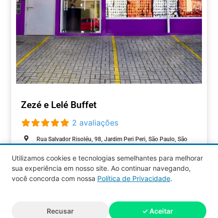
Zezé e Lelé Buffet
2 avaliações
Rua Salvador Risoléu, 98, Jardim Peri Peri, São Paulo, São
Paulo, 05537-000, Brasil
Utilizamos cookies e tecnologias semelhantes para melhorar
Closed today
:
sua experiência em nosso site. Ao continuar navegando,
EVENTOS
você concorda com nossa
Política de Privacidade
.
Aquy 2026 © Todos os direitos
Recusar
✓ Aceitar
reservados.