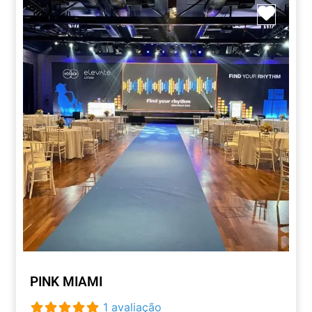
Marca
PINK MIAMI
1 avaliação