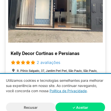
Kelly Decor Cortinas e Persianas
2 avaliações
R. Plínio Salgado, 37, Jardim Peri Peri, São Paulo, São Paulo,
05537-080, Brasil
Utilizamos cookies e tecnologias semelhantes para melhorar
Aberto agora
:
sua experiência em nosso site. Ao continuar navegando,
COMÉRCIOS
você concorda com nossa
Política de Privacidade
.
Aquy 2026 © Todos os direitos
Recusar
✓ Aceitar
reservados.