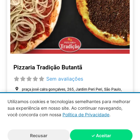
Pizzaria Tradição Butantã
Sem avaliações
praça josé calra gonçalves, 265, Jardim Peri Peri, São Paulo,
São Paulo, 05038-090, Brasil
Utilizamos cookies e tecnologias semelhantes para melhorar
sua experiência em nosso site. Ao continuar navegando,
ALIMENTAÇÃO
você concorda com nossa
Política de Privacidade
.
Aquy 2026 © Todos os direitos
Recusar
✓ Aceitar
reservados.