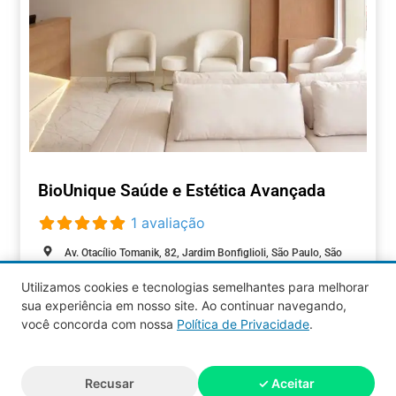
BioUnique Saúde e Estética Avançada
1 avaliação
Av. Otacílio Tomanik, 82, Jardim Bonfiglioli, São Paulo, São
Paulo, 05363-100, Brasil
Utilizamos cookies e tecnologias semelhantes para melhorar
Aberto agora
:
sua experiência em nosso site. Ao continuar navegando,
BELEZA
você concorda com nossa
Política de Privacidade
.
Aquy 2026 © Todos os direitos
Recusar
✓ Aceitar
reservados.