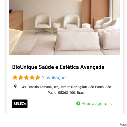
BioUnique Saúde e Estética Avançada
1 avaliação
Av. Otacílio Tomanik, 82, Jardim Bonfiglioli, São Paulo, São
Paulo, 05363-100, Brasil
Aberto agora
:
BELEZA
Aquy