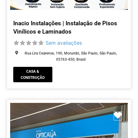
Inacio Instalações | Instalação de Pisos
Vinílicos e Laminados
Sem avaliações
Rua Lira Cearense, 190, Morumbi, São Paulo, São Paulo,
05763-450, Brasil
CASA &
CONSTRUÇÃO
Marca