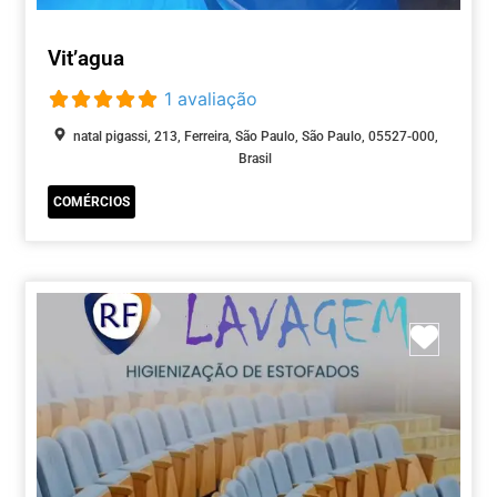
Vit’agua
1 avaliação
natal pigassi, 213, Ferreira, São Paulo, São Paulo, 05527-000,
Brasil
COMÉRCIOS
Marca