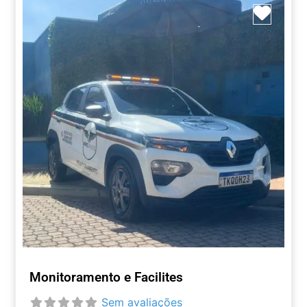
Marca
Monitoramento e Facilites
Sem avaliações