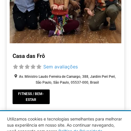
Casa das Frô
Sem avaliações
Av. Ministro Laudo Ferreira de Camargo, 388, Jardim Peri Peri,
São Paulo, São Paulo, 05537-000, Brasil
FITNESS / BEM-
ESTAR
Utilizamos cookies e tecnologias semelhantes para melhorar
Older posts
1
…
8
sua experiência em nosso site. Ao continuar navegando,