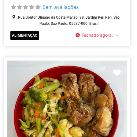
Sem avaliações
Rua Doutor Ulpiano da Costa Manso, 98, Jardim Peri Peri, São
Paulo, São Paulo, 05537-000, Brasil
Fechado agora
:
ALIMENTAÇÃO
ar como Favorito
Marca