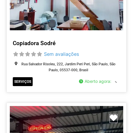
Copiadora Sodré
Sem avaliações
Rua Salvador Risoleu, 222, Jardim Peri Peri, São Paulo, São
Paulo, 05537-000, Brasil
Aberto agora
:
SERVIÇOS
Marca