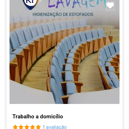
Marca
Trabalho a domicílio
1 avaliação