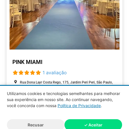
PINK MIAMI
1 avaliação
Rua Dona Layr Costa Rego, 175, Jardim Peri Peri, São Paulo,
São Paulo, 05537-010, Brasil
Utilizamos cookies e tecnologias semelhantes para melhorar
sua experiência em nosso site. Ao continuar navegando,
EVENTOS
você concorda com nossa
Política de Privacidade
.
Aquy 2026 © Todos os direitos
Recusar
✓ Aceitar
reservados.