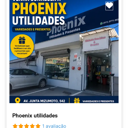
Marca
Phoenix utilidades
1 avaliação