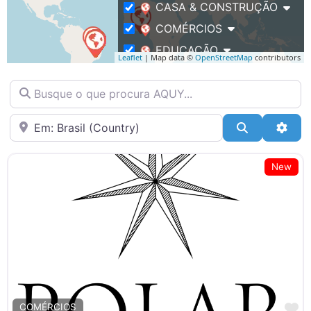
CASA & CONSTRUÇÃO
COMÉRCIOS
EDUCAÇÃO
Leaflet
| Map data ©
OpenStreetMap
contributors
EVENTOS
Busque o que procura AQUY…
FITNESS / BEM-ESTAR
IMÓVEIS
Bairro
Pesquisar
Adva
SAÚDE
SERVIÇOS
New
TECNOLOGIA
TRANSPORTE & LOGÍSTICA
M
COMÉRCIOS