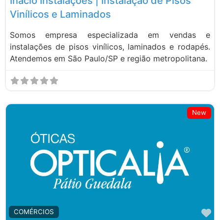
Inacio Instalações | Instalação de Pisos
Vinílicos e Laminados
Somos empresa especializada em vendas e
instalações de pisos vinílicos, laminados e rodapés.
Atendemos em São Paulo/SP e região metropolitana.
New
M
COMÉRCIOS