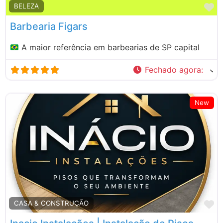
M
BELEZA
Barbearia Figars
A maior referência em barbearias de SP capital
Fechado agora
:
New
M
CASA & CONSTRUÇÃO